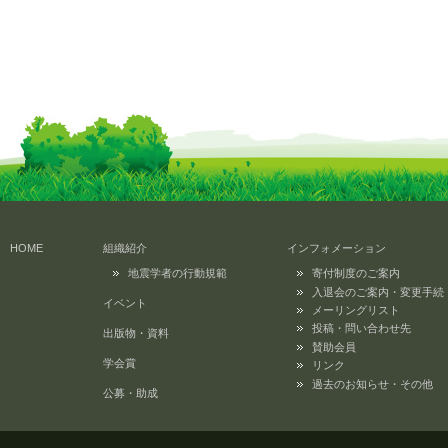
HOME
組織紹介
インフォメーション
地震学者の行動規範
寄付制度のご案内
入退会のご案内・変更手続
イベント
メーリングリスト
投稿・問い合わせ先
出版物・資料
賛助会員
学会賞
リンク
過去のお知らせ・その他
公募・助成