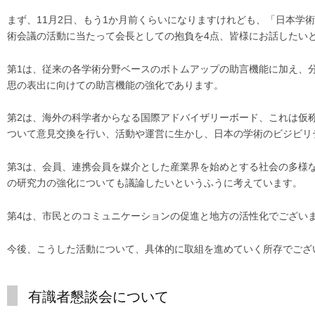
まず、11月2日、もう1か月前くらいになりますけれども、「日本学
術会議の活動に当たって会長としての抱負を4点、皆様にお話したい
第1は、従来の各学術分野ベースのボトムアップの助言機能に加え、
思の表出に向けての助言機能の強化であります。
第2は、海外の科学者からなる国際アドバイザリーボード、これは仮
ついて意見交換を行い、活動や運営に生かし、日本の学術のビジビリ
第3は、会員、連携会員を媒介とした産業界を始めとする社会の多様
の研究力の強化についても議論したいというふうに考えています。
第4は、市民とのコミュニケーションの促進と地方の活性化でござい
今後、こうした活動について、具体的に取組を進めていく所存でござ
有識者懇談会について