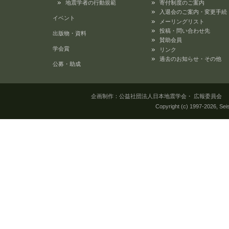
地震学者の行動規範
寄付制度のご案内
入退会のご案内・変更手続
イベント
メーリングリスト
投稿・問い合わせ先
出版物・資料
賛助会員
学会賞
リンク
過去のお知らせ・その他
公募・助成
企画制作：公益社団法人日本地震学会・ 広報委員会 所在地：
Copyright (c) 1997-
2026, Seis